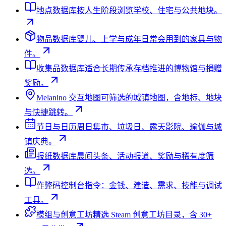
地点数据库
按人生阶段浏览学校、住宅与公共地块。
物品数据库
婴儿、上学与成年日常会用到的家具与物
件。
收集品数据库
适合长期传承存档推进的博物馆与捐赠
奖励。
Melanino 交互地图
可筛选的城镇地图，含地标、地块
与快捷跳转。
节日与日历
周日集市、垃圾日、露天影院、瑜伽与城
镇庆典。
报纸数据库
晨间头条、活动报道、奖励与稀有度筛
选。
作弊码
控制台指令：金钱、建造、需求、技能与调试
工具。
模组与创意工坊
精选 Steam 创意工坊目录，含 30+