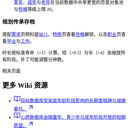
青年
、
成年
与
老年
在当前数据中共享更宽的恋爱对象池
与
性格
等级上限 20。
规划传承存档
搭配
需求
页照料婴
幼儿
、
特质
页查看
性格
解锁，以及
职业
页查
看
学业
与
工作
。
时长按标准寿命（×1）计算。短（×0.5）与长（×4）会缩放所
有阶段。补丁可能调整分钟数。
相关页面
更多 Wiki 资源
目标数据库
受家庭年龄阶段影响的长期里程碑与城镇
委托。
心愿数据库
会随童年、青少年与成年阶段开放的短期
愿望。