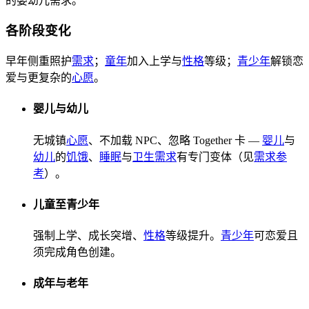
的婴幼儿需求。
各阶段变化
早年侧重照护
需求
；
童年
加入上学与
性格
等级；
青少年
解锁恋
爱与更复杂的
心愿
。
婴儿与幼儿
无城镇
心愿
、不加载 NPC、忽略 Together 卡 —
婴儿
与
幼儿
的
饥饿
、
睡眠
与
卫生
需求
有专门变体（见
需求参
考
）。
儿童至青少年
强制上学、成长突增、
性格
等级提升。
青少年
可恋爱且
须完成角色创建。
成年与老年